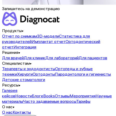
Запишитесь на демонстрацию
Продукты
Отчет по снимкам
3D-модели
Статистика для
руководителей
Имплантат отчет
Ортодонтический
отчет
Интеграция
Решения
Для врачей
Для клиник
Для лабораторий
Для пациентов
Специалистам
Терапевты и эндодонтисты
Ортопеды и зубные
техники
Хирурги
Ортодонты
Пародонтологи и гигиенисты
Детские стоматологи
Ресурсы
Галерея
кейсов
Новости
Блог
eBooks
Отзывы
Мероприятия
Научные
материалы
Часто задаваемые вопросы
Тарифы
О нас
О нас
Контакты