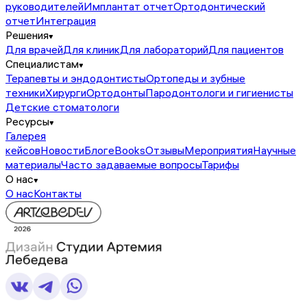
руководителей
Имплантат отчет
Ортодонтический
отчет
Интеграция
Решения
Для врачей
Для клиник
Для лабораторий
Для пациентов
Специалистам
Терапевты и эндодонтисты
Ортопеды и зубные
техники
Хирурги
Ортодонты
Пародонтологи и гигиенисты
Детские стоматологи
Ресурсы
Галерея
кейсов
Новости
Блог
eBooks
Отзывы
Мероприятия
Научные
материалы
Часто задаваемые вопросы
Тарифы
О нас
О нас
Контакты